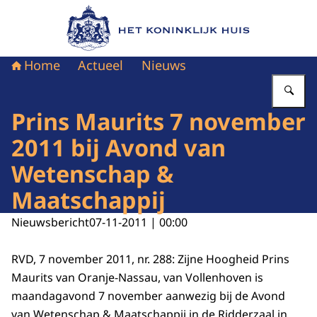
Naar de homepage van Het Koninklijk Huis
Home
Actueel
Nieuws
Vu
Prins Maurits 7 november
2011 bij Avond van
Wetenschap &
Maatschappij
Nieuwsbericht
07-11-2011 | 00:00
RVD, 7 november 2011, nr. 288: Zijne Hoogheid Prins
Maurits van Oranje-Nassau, van Vollenhoven is
maandagavond 7 november aanwezig bij de Avond
van Wetenschap & Maatschappij in de Ridderzaal in