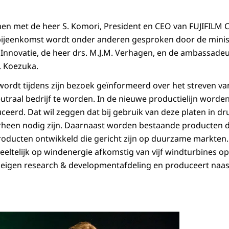
men met de heer S. Komori, President en CEO van FUJIFILM 
bijeenkomst wordt onder anderen gesproken door de mini
nnovatie, de heer drs. M.J.M. Verhagen, en de ambassadeu
. Koezuka.
wordt tijdens zijn bezoek geïnformeerd over het streven van
raal bedrijf te worden. In de nieuwe productielijn worden 
ceerd. Dat wil zeggen dat bij gebruik van deze platen in d
rheen nodig zijn. Daarnaast worden bestaande producten
ducten ontwikkeld die gericht zijn op duurzame markten. H
eltelijk op windenergie afkomstig van vijf windturbines op 
n eigen research & developmentafdeling en produceert naas
Open de galerij 