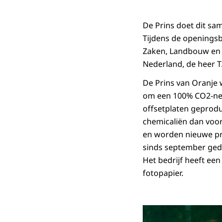
De Prins doet dit sa
Tijdens de openings
Zaken, Landbouw en I
Nederland, de heer T
De Prins van Oranje 
om een 100% CO2-neut
offsetplaten geprodu
chemicaliën dan voo
en worden nieuwe pro
sinds september gede
Het bedrijf heeft ee
fotopapier.