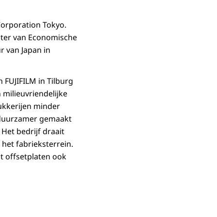
Corporation Tokyo.
ster van Economische
r van Japan in
 FUJIFILM in Tilburg
milieuvriendelijke
rukkerijen minder
 duurzamer gemaakt
et bedrijf draait
het fabrieksterrein.
t offsetplaten ook
in vergrote weergave