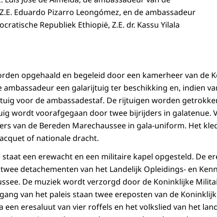
 Z.E. Eduardo Pizarro Leongómez, en de ambassadeur
ratische Republiek Ethiopië, Z.E. dr. Kassu Yilala
den opgehaald en begeleid door een kamerheer van de Ko
e ambassadeur een galarijtuig ter beschikking en, indien v
tuig voor de ambassadestaf. De rijtuigen worden getrokke
tuig wordt voorafgegaan door twee bijrijders in galatenue. 
iters van de Bereden Marechaussee in gala-uniform. Het kle
acquet of nationale dracht.
 staat een erewacht en een militaire kapel opgesteld. De e
wee detachementen van het Landelijk Opleidings- en Ken
ssee. De muziek wordt verzorgd door de Koninklijke Milita
 ingang van het paleis staan twee ereposten van de Koninkli
een eresaluut van vier roffels en het volkslied van het lan