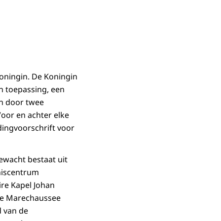
ningin. De Koningin
an toepassing, een
n door twee
Voor en achter elke
dingvoorschrift voor
rewacht bestaat uit
niscentrum
ire Kapel Johan
jke Marechaussee
d van de