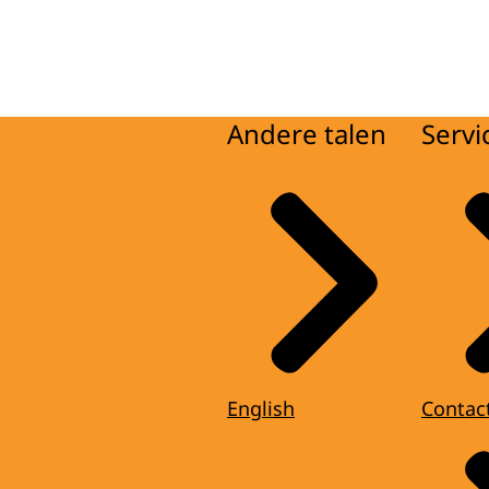
Andere talen
Servi
English
Contac