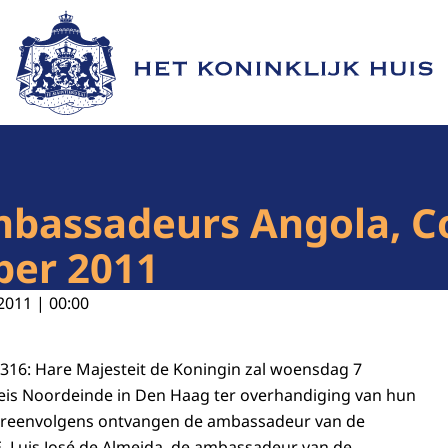
Naar de homepage van Het Koninklijk Huis
mbassadeurs Angola, C
ber 2011
2011 | 00:00
 316: Hare Majesteit de Koningin zal woensdag 7
eis Noordeinde in Den Haag ter overhandiging van hun
ereenvolgens ontvangen de ambassadeur van de
E. Luis José de Almeida, de ambassadeur van de