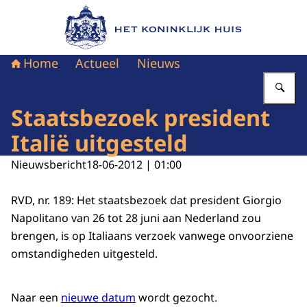
Naar de homepage van Het Koninklijk Huis
Home
Actueel
Nieuws
Vu
Staatsbezoek president
Italië uitgesteld
Nieuwsbericht
18-06-2012 | 01:00
RVD, nr. 189: Het staatsbezoek dat president Giorgio
Napolitano van 26 tot 28 juni aan Nederland zou
brengen, is op Italiaans verzoek vanwege onvoorziene
omstandigheden uitgesteld.
Naar een
nieuwe datum
wordt gezocht.