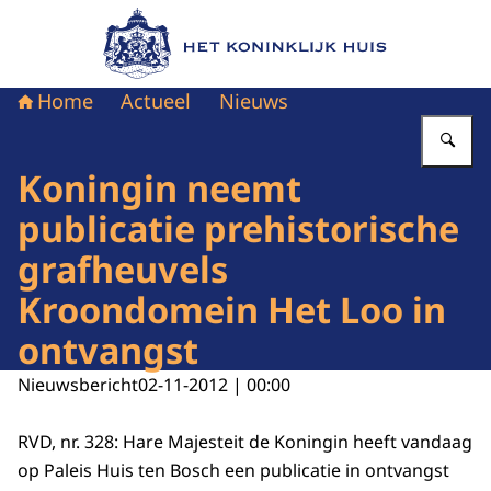
Naar de homepage van Het Koninklijk Huis
Home
Actueel
Nieuws
Vu
Koningin neemt
publicatie prehistorische
grafheuvels
Kroondomein Het Loo in
ontvangst
Nieuwsbericht
02-11-2012 | 00:00
RVD, nr. 328: Hare Majesteit de Koningin heeft vandaag
op Paleis Huis ten Bosch een publicatie in ontvangst