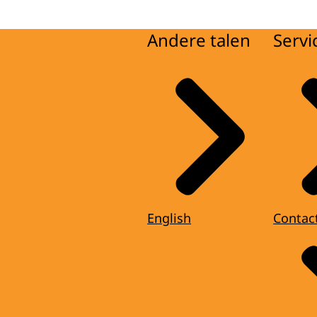
Andere talen
Servi
English
Contac