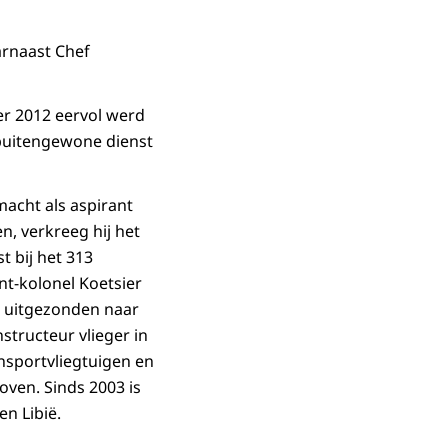
arnaast Chef
ber 2012 eervol werd
 buitengewone dienst
macht als aspirant
en, verkreeg hij het
t bij het 313
nt-kolonel Koetsier
id uitgezonden naar
structeur vlieger in
ansportvliegtuigen en
oven. Sinds 2003 is
en Libië.