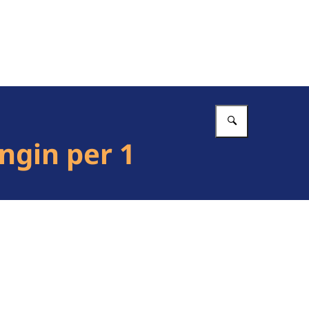
Vul in wat 
ngin per 1