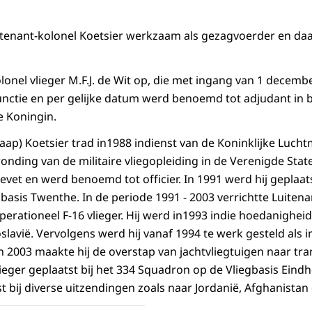
itenant-kolonel Koetsier werkzaam als gezagvoerder en da
olonel vlieger M.F.J. de Wit op, die met ingang van 1 decem
unctie en per gelijke datum werd benoemd tot adjudant in
e Koningin.
(Jaap) Koetsier trad in1988 indienst van de Koninklijke Lucht
fronding van de militaire vliegopleiding in de Verenigde Stat
revet en werd benoemd tot officier. In 1991 werd hij geplaats
basis Twenthe. In de periode 1991 - 2003 verrichtte Luitena
operationeel F-16 vlieger. Hij werd in1993 indie hoedanighe
lavië. Vervolgens werd hij vanaf 1994 te werk gesteld als in
 In 2003 maakte hij de overstap van jachtvliegtuigen naar tr
ieger geplaatst bij het 334 Squadron op de Vliegbasis Eindh
 bij diverse uitzendingen zoals naar Jordanië, Afghanistan 