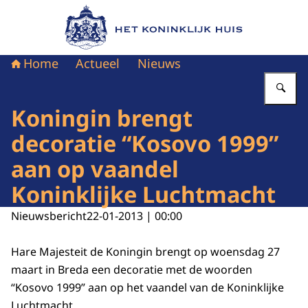
Naar de homepage van Het Koninklijk Huis
Home
Actueel
Nieuws
Vu
Koningin brengt
decoratie “Kosovo 1999”
aan op vaandel
Koninklijke Luchtmacht
Nieuwsbericht
22-01-2013 | 00:00
Hare Majesteit de Koningin brengt op woensdag 27
maart in Breda een decoratie met de woorden
“Kosovo 1999” aan op het vaandel van de Koninklijke
Luchtmacht.