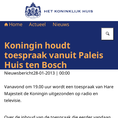
Naar de homepage van Het Koninklijk Huis
Home
Actueel
Nieuws
Vu
Koningin houdt
toespraak vanuit Paleis
Huis ten Bosch
Nieuwsbericht
28-01-2013 | 00:00
Vanavond om 19.00 uur wordt een toespraak van Hare
Majesteit de Koningin uitgezonden op radio en
televisie.
Over de inhoud van de toespraak die eerder vandaag