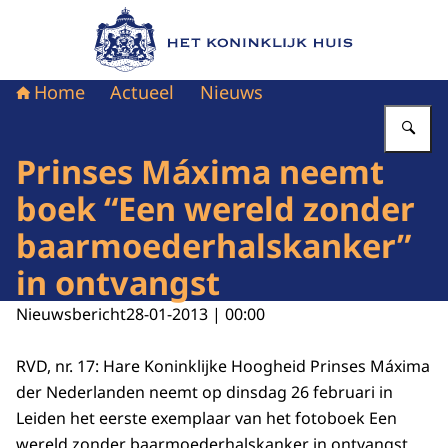
Naar de homepage van Het Koninklijk Huis
Home
Actueel
Nieuws
Vu
Prinses Máxima neemt
boek “Een wereld zonder
baarmoederhalskanker”
in ontvangst
Nieuwsbericht
28-01-2013 | 00:00
RVD, nr. 17: Hare Koninklijke Hoogheid Prinses Máxima
der Nederlanden neemt op dinsdag 26 februari in
Leiden het eerste exemplaar van het fotoboek Een
wereld zonder baarmoederhalskanker in ontvangst.