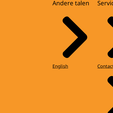
Andere talen
Servi
English
Contac