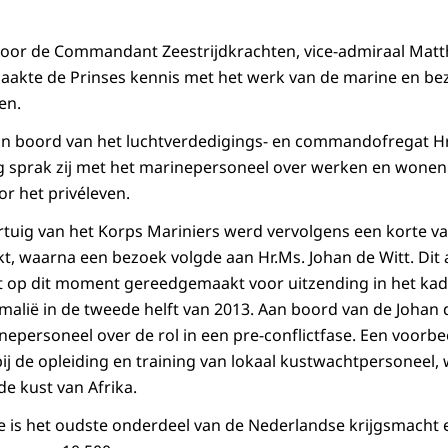
door de Commandant Zeestrijdkrachten, vice-admiraal Mat
aakte de Prinses kennis met het werk van de marine en bez
en.
n boord van het luchtverdedigings- en commandofregat Hr.
g sprak zij met het marinepersoneel over werken en wonen 
r het privéleven.
tuig van het Korps Mariniers werd vervolgens een korte v
 waarna een bezoek volgde aan Hr.Ms. Johan de Witt. Dit 
 op dit moment gereedgemaakt voor uitzending in het kade
Somalië in de tweede helft van 2013. Aan boord van de Johan 
epersoneel over de rol in een pre-conflictfase. Een voorbee
bij de opleiding en training van lokaal kustwachtpersoneel
e kust van Afrika.
e is het oudste onderdeel van de Nederlandse krijgsmacht e