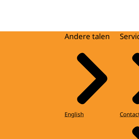
Andere talen
Servi
English
Contac