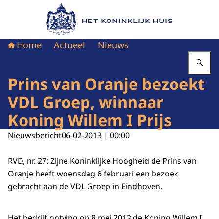
Naar de homepage van Het Koninklijk Huis
Home
Actueel
Nieuws
Vu
Prins van Oranje bezoekt
VDL Groep, winnaar
Koning Willem I Prijs
Nieuwsbericht
06-02-2013 | 00:00
RVD, nr. 27: Zijne Koninklijke Hoogheid de Prins van
Oranje heeft woensdag 6 februari een bezoek
gebracht aan de VDL Groep in Eindhoven.
Het bedrijf ontving op 8 mei 2012 de Koning Willem I