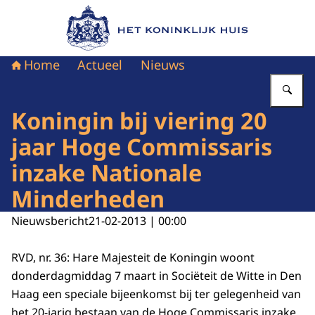
Naar de homepage van Het Koninklijk Huis
Home
Actueel
Nieuws
Vu
Koningin bij viering 20
jaar Hoge Commissaris
inzake Nationale
Minderheden
Nieuwsbericht
21-02-2013 | 00:00
RVD, nr. 36: Hare Majesteit de Koningin woont
donderdagmiddag 7 maart in Sociëteit de Witte in Den
Haag een speciale bijeenkomst bij ter gelegenheid van
het 20-jarig bestaan van de Hoge Commissaris inzake