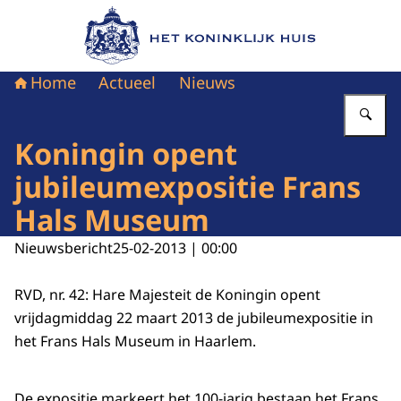
Naar de homepage van Het Koninklijk Huis
Home
Actueel
Nieuws
Vu
Koningin opent
jubileumexpositie Frans
Hals Museum
Nieuwsbericht
25-02-2013 | 00:00
RVD, nr. 42: Hare Majesteit de Koningin opent
vrijdagmiddag 22 maart 2013 de jubileumexpositie in
het Frans Hals Museum in Haarlem.
De expositie markeert het 100-jarig bestaan het Frans