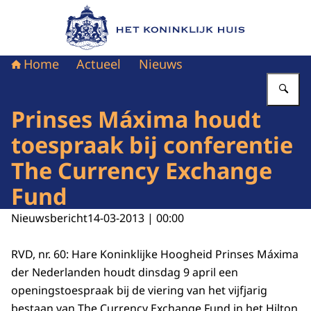
Naar de homepage van Het Koninklijk Huis
Home
Actueel
Nieuws
Vu
Prinses Máxima houdt
toespraak bij conferentie
The Currency Exchange
Fund
Nieuwsbericht
14-03-2013 | 00:00
RVD, nr. 60: Hare Koninklijke Hoogheid Prinses Máxima
der Nederlanden houdt dinsdag 9 april een
openingstoespraak bij de viering van het vijfjarig
bestaan van The Currency Exchange Fund in het Hilton