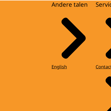
Andere talen
Servi
English
Contac