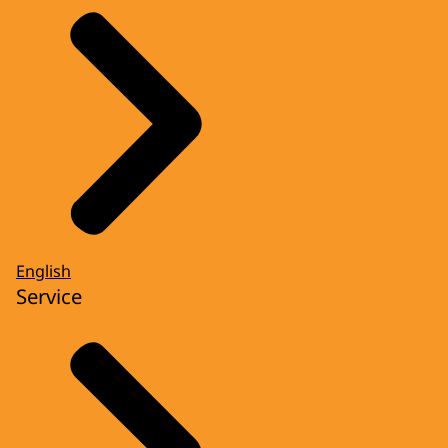
English
Service