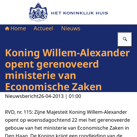
Naar de homepage van Het Koninklijk Huis
Home
Actueel
Nieuws
Vu
Koning Willem-Alexander
opent gerenoveerd
ministerie van
Economische Zaken
Nieuwsbericht
26-04-2013 | 01:00
RVD, nr. 115: Zijne Majesteit Koning Willem-Alexander
opent op woensdagochtend 22 mei het gerenoveerde
gebouw van het ministerie van Economische Zaken in
Den Haag. De Koning krijgt een rondleiding van de