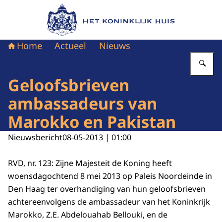
Naar de homepage van Het Koninklijk Huis
Home
Actueel
Nieuws
Vu
Geloofsbrieven
ambassadeurs van
Marokko en Pakistan
Nieuwsbericht
08-05-2013 | 01:00
RVD, nr. 123: Zijne Majesteit de Koning heeft
woensdagochtend 8 mei 2013 op Paleis Noordeinde in
Den Haag ter overhandiging van hun geloofsbrieven
achtereenvolgens de ambassadeur van het Koninkrijk
Marokko, Z.E. Abdelouahab Bellouki, en de