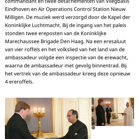
commandant en twee detachementen van Vliegbasis
Eindhoven en Air Operations Control Station Nieuw
Milligen. De muziek werd verzorgd door de Kapel der
Koninklijke Luchtmacht. Bij de ingang van het paleis
stonden twee ereposten van de Koninklijke
Marechaussee Brigade Den Haag. Na een eresaluut
van vier roffels en het volkslied van het land van de
ambassadeur volgde een inspectie van de erewacht,
waarna de ambassadeur met gevolg binnentrad. Bij
het vertrek van de ambassadeur kreeg deze opnieuw
4 ereroffels.
Open de galerij in vergrot
Op
©