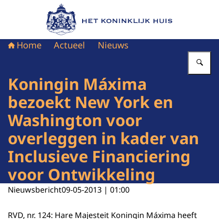
Naar de homepage van Het Koninklijk Huis
Home
Actueel
Nieuws
Vu
Koningin Máxima
bezoekt New York en
Washington voor
overleggen in kader van
Inclusieve Financiering
voor Ontwikkeling
Nieuwsbericht
09-05-2013 | 01:00
RVD, nr. 124: Hare Majesteit Koningin Máxima heeft