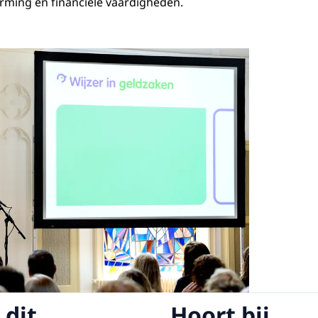
ing en financiële vaardigheden.
Open de galerij 
 dit
Hoort bij