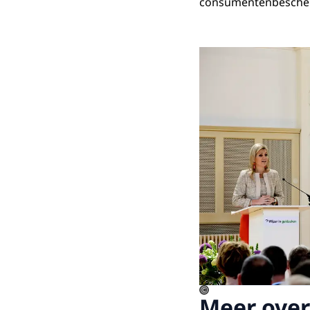
consumentenbescherm
©
Meer over