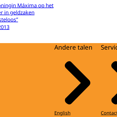
oningin Máxima op het
r in geldzaken
steloos”
2013
Andere talen
Servi
English
Contac