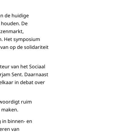
n de huidige
n houden. De
izenmarkt,
en. Het symposium
an op de solidariteit
eur van het Sociaal
irjam Sent. Daarnaast
elkaar in debat over
nwoordigt ruim
e maken.
g in binnen- en
teren van