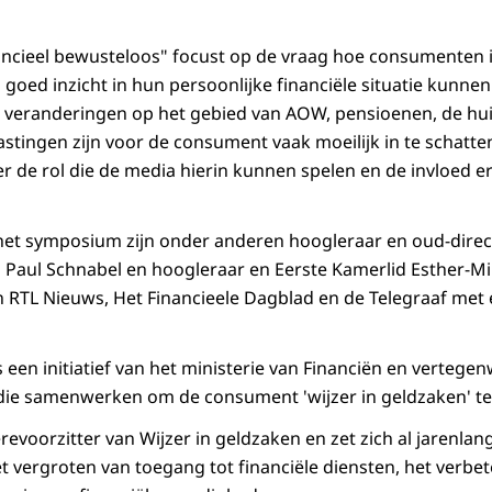
ncieel bewusteloos" focust op de vraag hoe consumenten i
 goed inzicht in hun persoonlijke financiële situatie kunne
n veranderingen op het gebied van AOW, pensioenen, de hu
stingen zijn voor de consument vaak moeilijk in te schatt
 de rol die de media hierin kunnen spelen en de invloed erv
et symposium zijn onder anderen hoogleraar en oud-direct
 Paul Schnabel en hoogleraar en Eerste Kamerlid Esther-M
n RTL Nieuws, Het Financieele Dagblad en de Telegraaf met 
s een initiatief van het ministerie van Financiën en vertege
 die samenwerken om de consument 'wijzer in geldzaken' t
evoorzitter van Wijzer in geldzaken en zet zich al jarenlan
et vergroten van toegang tot financiële diensten, het verbe