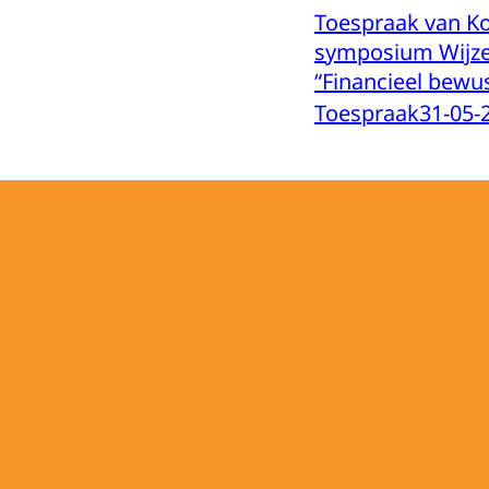
Toespraak van K
symposium Wijze
“Financieel bewu
Toespraak
31-05-