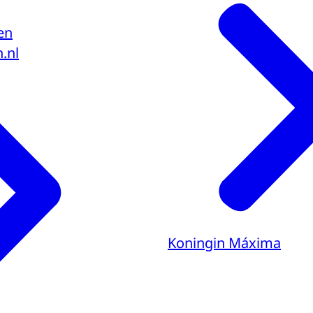
en
.nl
Koningin Máxima