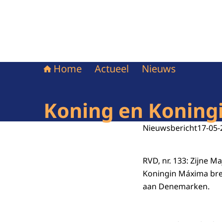
Home
Actueel
Nieuws
Koning en Konin
Nieuwsbericht
17-05-
RVD, nr. 133: Zijne M
Koningin Máxima bre
aan Denemarken.