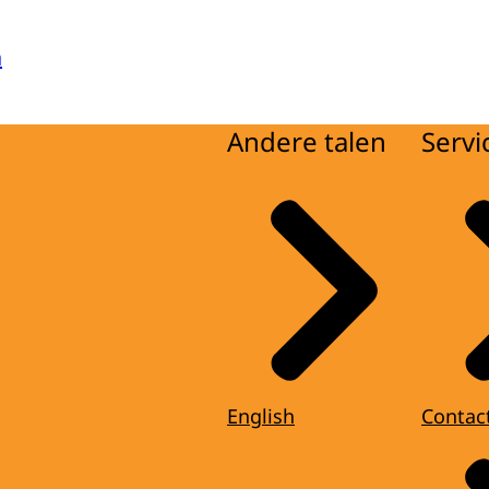
a
Andere talen
Servi
English
Contac