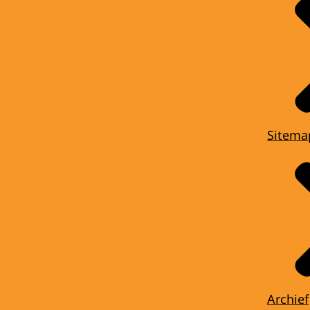
Sitema
Archief