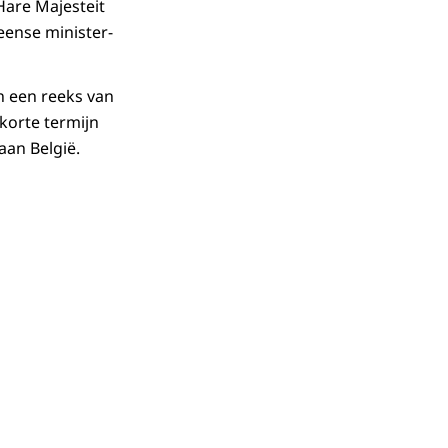
are Majesteit
eense minister-
n een reeks van
korte termijn
an België.