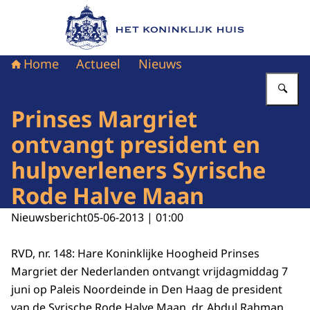
Naar de homepage van Het Koninklijk Huis
Home
Actueel
Nieuws
Vu
Prinses Margriet
ontvangt president en
hulpverleners Syrische
Rode Halve Maan
Nieuwsbericht
05-06-2013 | 01:00
RVD, nr. 148: Hare Koninklijke Hoogheid Prinses
Margriet der Nederlanden ontvangt vrijdagmiddag 7
juni op Paleis Noordeinde in Den Haag de president
van de Syrische Rode Halve Maan, dr. Abdul Rahman