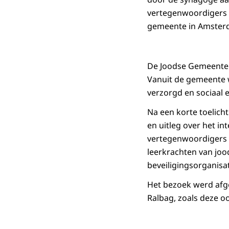
vertegenwoordigers v
gemeente in Amster
De Joodse Gemeente A
Vanuit de gemeente 
verzorgd en sociaal e
Na een korte toelich
en uitleg over het i
vertegenwoordigers v
leerkrachten van jo
beveiligingsorganisati
Het bezoek werd afg
Ralbag, zoals deze oo