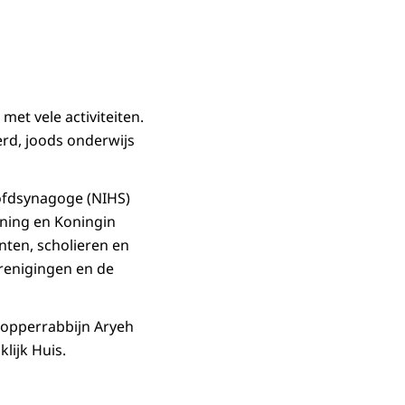
et vele activiteiten.
rd, joods onderwijs
oofdsynagoge (NIHS)
oning en Koningin
nten, scholieren en
renigingen en de
 opperrabbijn Aryeh
lijk Huis.