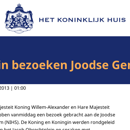
Naar de homepage van Het Koninklijk Huis
in bezoeken Joodse G
2013 | 01:00
ajesteit Koning Willem-Alexander en Hare Majesteit
bben vanmiddag een bezoek gebracht aan de Joodse
(NIHS). De Koning en Koningin werden rondgeleid
n het Jacob Obrechtplein en spraken met