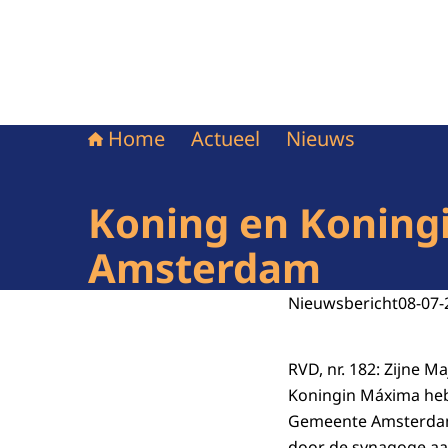
Home
Actueel
Nieuws
Koning en Koning
Amsterdam
Nieuwsbericht
08-07-
RVD, nr. 182: Zijne M
Koningin Máxima he
Gemeente Amsterdam 
door de synagoge aa