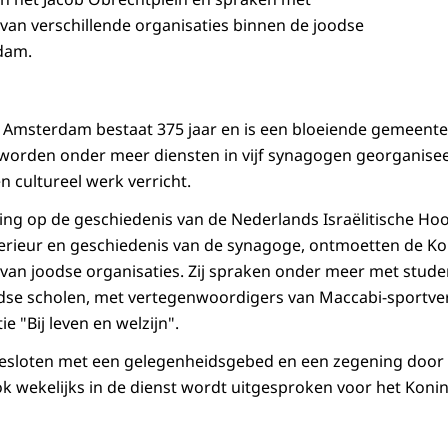
an verschillende organisaties binnen de joodse
dam.
msterdam bestaat 375 jaar en is een bloeiende gemeente m
worden onder meer diensten in vijf synagogen georganisee
n cultureel werk verricht.
ting op de geschiedenis van de Nederlands Israëlitische H
nterieur en geschiedenis van de synagoge, ontmoetten de K
an joodse organisaties. Zij spraken onder meer met stude
odse scholen, met vertegenwoordigers van Maccabi-sportve
e "Bij leven en welzijn".
esloten met een gelegenheidsgebed en een zegening door
k wekelijks in de dienst wordt uitgesproken voor het Konink