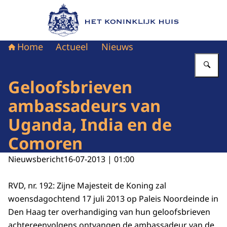
Naar de homepage van Het Koninklijk Huis
Home
Actueel
Nieuws
Vu
Geloofsbrieven
ambassadeurs van
Uganda, India en de
Comoren
Nieuwsbericht
16-07-2013 | 01:00
RVD, nr. 192: Zijne Majesteit de Koning zal
woensdagochtend 17 juli 2013 op Paleis Noordeinde in
Den Haag ter overhandiging van hun geloofsbrieven
achtereenvolgens ontvangen de ambassadeur van de