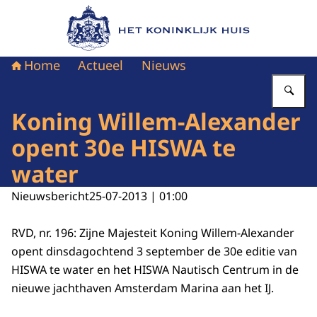
Naar de homepage van Het Koninklijk Huis
Home
Actueel
Nieuws
Vu
Koning Willem-Alexander
opent 30e HISWA te
water
Nieuwsbericht
25-07-2013 | 01:00
RVD, nr. 196: Zijne Majesteit Koning Willem-Alexander
opent dinsdagochtend 3 september de 30e editie van
HISWA te water en het HISWA Nautisch Centrum in de
nieuwe jachthaven Amsterdam Marina aan het IJ.