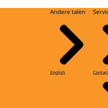
Andere talen
Servi
English
Contac