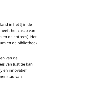
and in het IJ in de
 heeft het casco van
n en de entrees). Het
rum en de bibliotheek
Een van de
s van Justitie kan
y en innovatief
nnenstad van
rote weergave