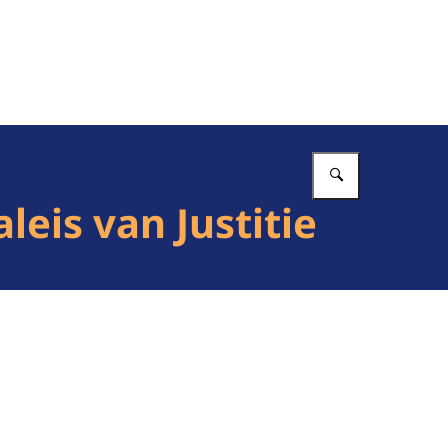
Vul in wat 
eis van Justitie