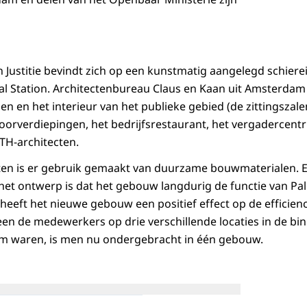
 Justitie bevindt zich op een kunstmatig aangelegd schiereil
al Station. Architectenbureau Claus en Kaan uit Amsterdam
 en het interieur van het publieke gebied (de zittingszale
toorverdiepingen, het bedrijfsrestaurant, het vergadercent
TH-architecten.
iten is er gebruik gemaakt van duurzame bouwmaterialen. 
et ontwerp is dat het gebouw langdurig de functie van Palei
heeft het nieuwe gebouw een positief effect op de efficienc
n de medewerkers op drie verschillende locaties in de bi
 waren, is men nu ondergebracht in één gebouw.
Open de galerij in verg