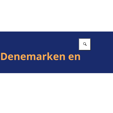
Vul in wat 
, Denemarken en