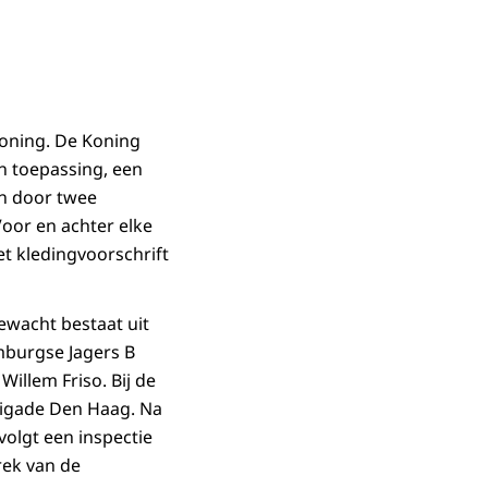
oning. De Koning
an toepassing, een
n door twee
Voor en achter elke
t kledingvoorschrift
rewacht bestaat uit
mburgse Jagers B
illem Friso. Bij de
rigade Den Haag. Na
volgt een inspectie
rek van de