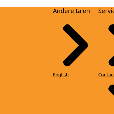
Andere talen
Servi
English
Contac