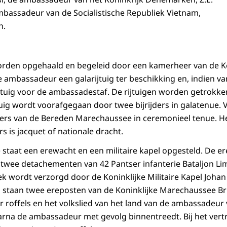
bassadeur van de Socialistische Republiek Vietnam,
n.
den opgehaald en begeleid door een kamerheer van de K
e ambassadeur een galarijtuig ter beschikking en, indien v
tuig voor de ambassadestaf. De rijtuigen worden getrokke
tuig wordt voorafgegaan door twee bijrijders in galatenue. 
iters van de Bereden Marechaussee in ceremonieel tenue. He
 is jacquet of nationale dracht.
 staat een erewacht en een militaire kapel opgesteld. De e
wee detachementen van 42 Pantser infanterie Bataljon Li
 wordt verzorgd door de Koninklijke Militaire Kapel Johan W
s staan twee ereposten van de Koninklijke Marechaussee B
r roffels en het volkslied van het land van de ambassadeur 
rna de ambassadeur met gevolg binnentreedt. Bij het vert