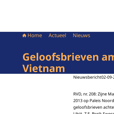
Home
Actueel
Nieuws
Geloofsbrieven a
Vietnam
Nieuwsbericht
02-09-
RVD, nr. 208: Zijne 
2013 op Paleis Noor
geloofsbrieven acht
Libië, Z.E. Breik Sw