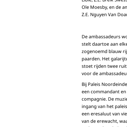
Ole Moesby, en de am
Z.E. Nguyen Van Doa
De ambassadeurs wor
stelt daartoe aan elk
zogenoemd blauw rij
paarden. Het galarij
stoet rijden twee ru
voor de ambassadeurs
Bij Paleis Noordeinde
een commandant en t
compagnie. De muziek
ingang van het palei
een eresaluut van vie
van de erewacht, waa