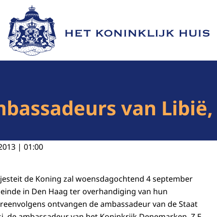
Naar de homepage van Het Koninklijk Huis
mbassadeurs van Libië
2013 | 01:00
Majesteit de Koning zal woensdagochtend 4 september
deinde in Den Haag ter overhandiging van hun
ereenvolgens ontvangen de ambassadeur van de Staat
essi, de ambassadeur van het Koninkrijk Denemarken, Z.E.