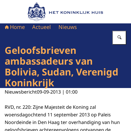
Naar de homepage van Het Koninklijk Huis
Home
Actueel
Nieuws
Vu
Geloofsbrieven
ambassadeurs van
Bolivia, Sudan, Verenigd
Koninkrijk
Nieuwsbericht
09-09-2013 | 01:00
RVD, nr. 220: Zijne Majesteit de Koning zal
woensdagochtend 11 september 2013 op Paleis
Noordeinde in Den Haag ter overhandiging van hun
geloofsbrieven achtereenvolgens ontvangen de