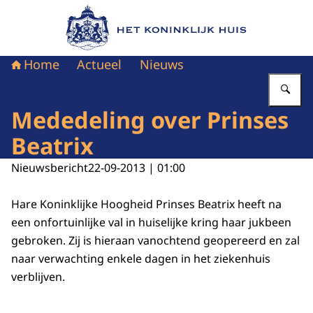
Naar de homepage van Het Koninklijk Huis
Home
Actueel
Nieuws
Vu
Mededeling over Prinses
Beatrix
Nieuwsbericht
22-09-2013 | 01:00
Hare Koninklijke Hoogheid Prinses Beatrix heeft na
een onfortuinlijke val in huiselijke kring haar jukbeen
gebroken. Zij is hieraan vanochtend geopereerd en zal
naar verwachting enkele dagen in het ziekenhuis
verblijven.