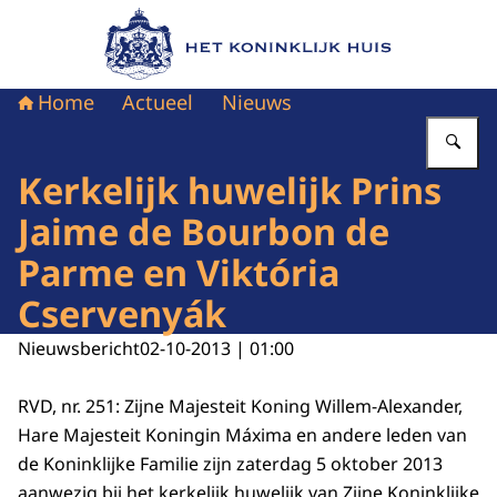
Naar de homepage van Het Koninklijk Huis
Home
Actueel
Nieuws
Vu
Kerkelijk huwelijk Prins
Jaime de Bourbon de
Parme en Viktória
Cservenyák
Nieuwsbericht
02-10-2013 | 01:00
RVD, nr. 251: Zijne Majesteit Koning Willem-Alexander,
Hare Majesteit Koningin Máxima en andere leden van
de Koninklijke Familie zijn zaterdag 5 oktober 2013
aanwezig bij het kerkelijk huwelijk van Zijne Koninklijke