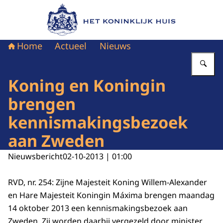
Naar de homepage van Het Koninklijk Huis
Home
Actueel
Nieuws
Vu
Koning en Koningin
brengen
kennismakingsbezoek
aan Zweden
Nieuwsbericht
02-10-2013 | 01:00
RVD, nr. 254: Zijne Majesteit Koning Willem-Alexander
en Hare Majesteit Koningin Máxima brengen maandag
14 oktober 2013 een kennismakingsbezoek aan
Zweden. Zij worden daarbij vergezeld door minister