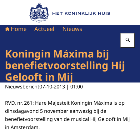
Naar de homepage van Het Koninklijk Huis
Home
Actueel
Nieuws
Vu
Koningin Máxima bij
benefietvoorstelling Hij
Gelooft in Mij
Nieuwsbericht
07-10-2013 | 01:00
RVD, nr. 261: Hare Majesteit Koningin Máxima is op
dinsdagavond 5 november aanwezig bij de
benefietvoorstelling van de musical Hij Gelooft in Mij
in Amsterdam.