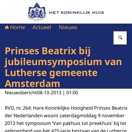
Naar de homepage van Het Koninklijk Huis
Home
Actueel
Nieuws
Vu
Prinses Beatrix bij
jubileumsymposium van
Lutherse gemeente
Amsterdam
Nieuwsbericht
08-10-2013 | 01:00
RVD, nr. 264: Hare Koninklijke Hoogheid Prinses Beatrix
der Nederlanden woont zaterdagmiddag 9 november
2013 het symposium ‘Van pakhuis tot preekhuis’ bij ter
gelegenheid van het 425-jarig bestaan van de Lutherse