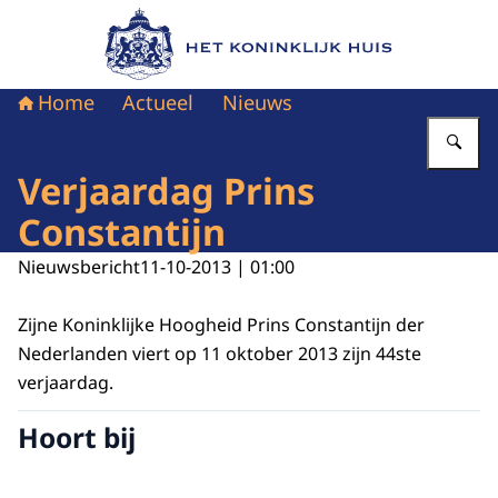
Naar de homepage van Het Koninklijk Huis
Home
Actueel
Nieuws
Vu
Verjaardag Prins
Constantijn
Nieuwsbericht
11-10-2013 | 01:00
Zijne Koninklijke Hoogheid Prins Constantijn der
Nederlanden viert op 11 oktober 2013 zijn 44ste
verjaardag.
Hoort bij