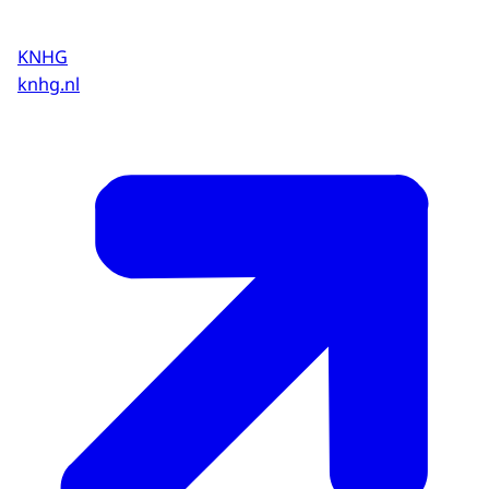
KNHG
knhg.nl