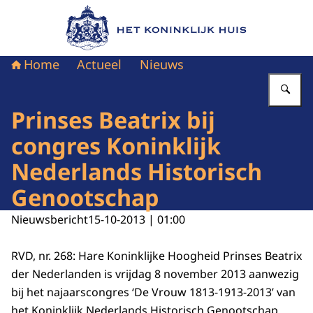
Naar de homepage van Het Koninklijk Huis
Home
Actueel
Nieuws
Vu
Prinses Beatrix bij
congres Koninklijk
Nederlands Historisch
Genootschap
Nieuwsbericht
15-10-2013 | 01:00
RVD, nr. 268: Hare Koninklijke Hoogheid Prinses Beatrix
der Nederlanden is vrijdag 8 november 2013 aanwezig
bij het najaarscongres ‘De Vrouw 1813-1913-2013’ van
het Koninklijk Nederlands Historisch Genootschap