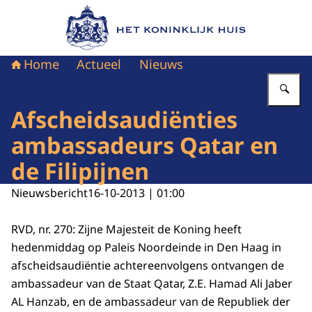
Naar de homepage van Het Koninklijk Huis
Home
Actueel
Nieuws
Vu
Afscheidsaudiënties
ambassadeurs Qatar en
de Filipijnen
Nieuwsbericht
16-10-2013 | 01:00
RVD, nr. 270: Zijne Majesteit de Koning heeft
hedenmiddag op Paleis Noordeinde in Den Haag in
afscheidsaudiëntie achtereenvolgens ontvangen de
ambassadeur van de Staat Qatar, Z.E. Hamad Ali Jaber
AL Hanzab, en de ambassadeur van de Republiek der