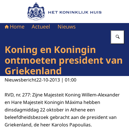
Naar de homepage van Het Koninklijk Huis
Home
Actueel
Nieuws
Vu
Koning en Koningin
ontmoeten president van
Griekenland
Nieuwsbericht
22-10-2013 | 01:00
RVD, nr. 277: Zijne Majesteit Koning Willem-Alexander
en Hare Majesteit Koningin Máxima hebben
dinsdagmiddag 22 oktober in Athene een
beleefdheidsbezoek gebracht aan de president van
Griekenland, de heer Karolos Papoulias.