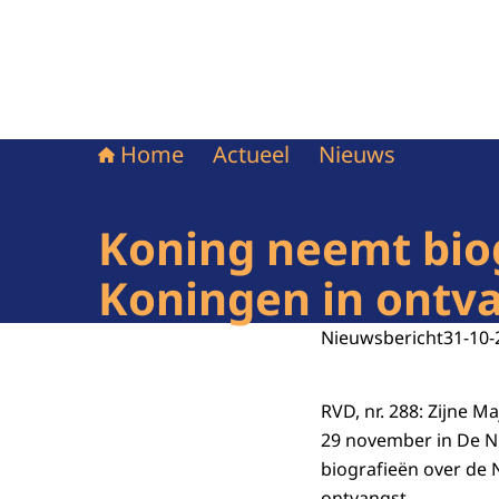
Home
Actueel
Nieuws
Koning neemt biog
Koningen in ontv
Nieuwsbericht
31-10-
RVD, nr. 288: Zijne 
29 november in De N
biografieën over de N
ontvangst.