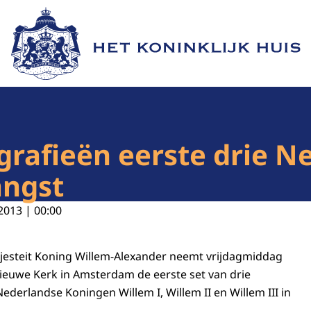
Naar de homepage van Het Koninklijk Huis
rafieën eerste drie N
angst
2013 | 00:00
Majesteit Koning Willem-Alexander neemt vrijdagmiddag
ieuwe Kerk in Amsterdam de eerste set van drie
ederlandse Koningen Willem I, Willem II en Willem III in