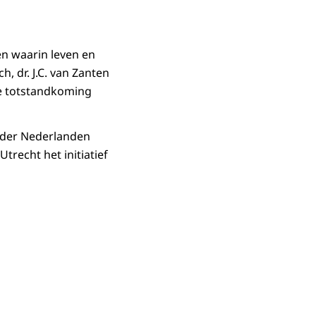
en waarin leven en
, dr. J.C. van Zanten
de totstandkoming
k der Nederlanden
trecht het initiatief
in vergrote weergave