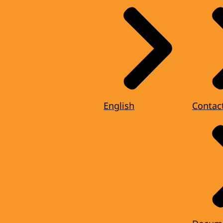
English
Contac