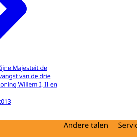
jne Majesteit de
vangst van de drie
oning Willem I, II en
2013
Andere talen
Servi