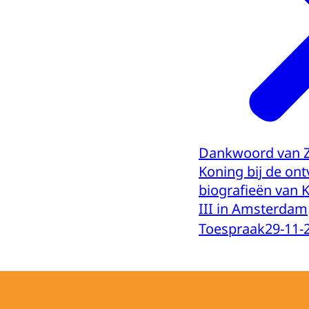
Dankwoord van Zi
Koning bij de ont
biografieën van K
III in Amsterdam
Toespraak
29-11-