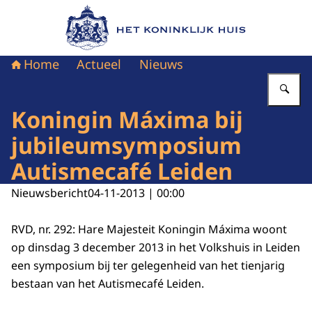
Naar de homepage van Het Koninklijk Huis
Home
Actueel
Nieuws
Vu
Koningin Máxima bij
jubileumsymposium
Autismecafé Leiden
Nieuwsbericht
04-11-2013 | 00:00
RVD, nr. 292: Hare Majesteit Koningin Máxima woont
op dinsdag 3 december 2013 in het Volkshuis in Leiden
een symposium bij ter gelegenheid van het tienjarig
bestaan van het Autismecafé Leiden.