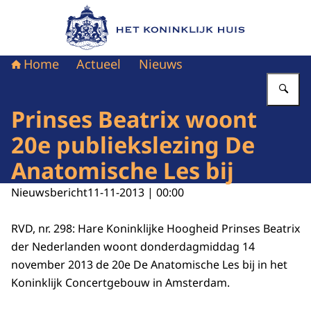
Naar de homepage van Het Koninklijk Huis
Home
Actueel
Nieuws
Vu
Prinses Beatrix woont
20e publiekslezing De
Anatomische Les bij
Nieuwsbericht
11-11-2013 | 00:00
RVD, nr. 298: Hare Koninklijke Hoogheid Prinses Beatrix
der Nederlanden woont donderdagmiddag 14
november 2013 de 20e De Anatomische Les bij in het
Koninklijk Concertgebouw in Amsterdam.