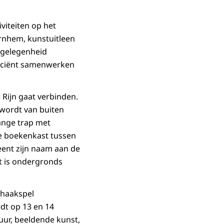
viteiten op het
Arnhem, kunstuitleen
agelegenheid
iciënt samenwerken
Rijn gaat verbinden.
 wordt van buiten
lange trap met
ge boekenkast tussen
leent zijn naam aan de
et is ondergronds
chaakspel
dt op 13 en 14
uur, beeldende kunst,