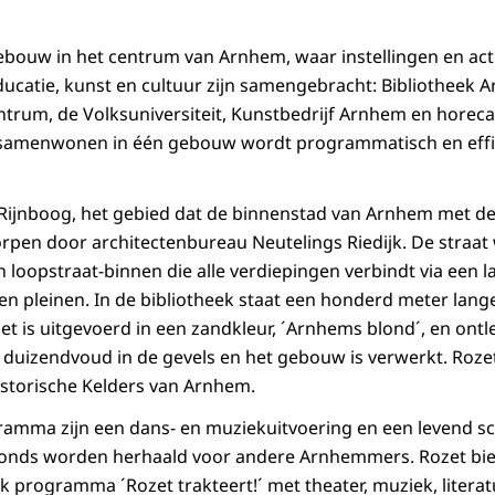
ebouw in het centrum van Arnhem, waar instellingen en acti
ducatie, kunst en cultuur zijn samengebracht: Bibliotheek 
ntrum, de Volksuniversiteit, Kunstbedrijf Arnhem en horec
samenwonen in één gebouw wordt programmatisch en eff
Rijnboog, het gebied dat de binnenstad van Arnhem met de 
pen door architectenbureau Neutelings Riedijk. De straat
 loopstraat-binnen die alle verdiepingen verbindt via een 
en pleinen. In de bibliotheek staat een honderd meter lan
et is uitgevoerd in een zandkleur, ´Arnhems blond´, en ont
in duizendvoud in de gevels en het gebouw is verwerkt. Roz
storische Kelders van Arnhem.
ramma zijn een dans- en muziekuitvoering en een levend s
onds worden herhaald voor andere Arnhemmers. Rozet bie
 programma ´Rozet trakteert!´ met theater, muziek, literat