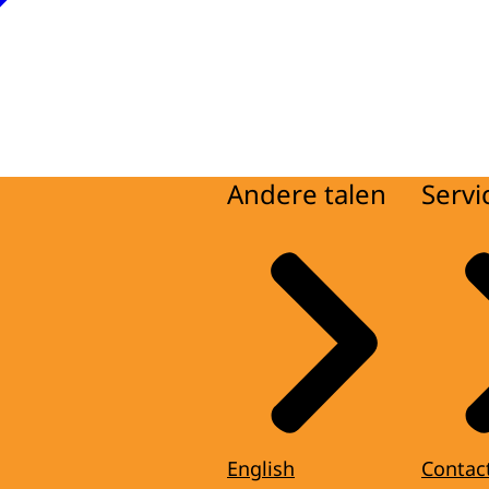
Andere talen
Servi
English
Contac