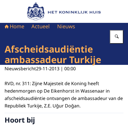
Naar de homepage van Het Koninklijk Huis
Home
Actueel
Nieuws
Vu
Afscheidsaudiëntie
ambassadeur Turkije
Nieuwsbericht
29-11-2013 | 00:00
RVD, nr. 311: Zijne Majesteit de Koning heeft
hedenmorgen op De Eikenhorst in Wassenaar in
afscheidsaudiëntie ontvangen de ambassadeur van de
Republiek Turkije, Z.E. Uğur Doğan.
Hoort bij