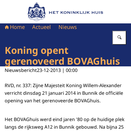
Naar de homepage van Het Koninklijk Huis
Home
Actueel
Nieuws
Vu
Koning opent
gerenoveerd BOVAGhuis
Nieuwsbericht
23-12-2013 | 00:00
RVD, nr. 337: Zijne Majesteit Koning Willem-Alexander
verricht dinsdag 21 januari 2014 in Bunnik de officiële
opening van het gerenoveerde BOVAGhuis.
Het BOVAGhuis werd eind jaren '80 op de huidige plek
langs de rijksweg A12 in Bunnik gebouwd. Na bijna 25