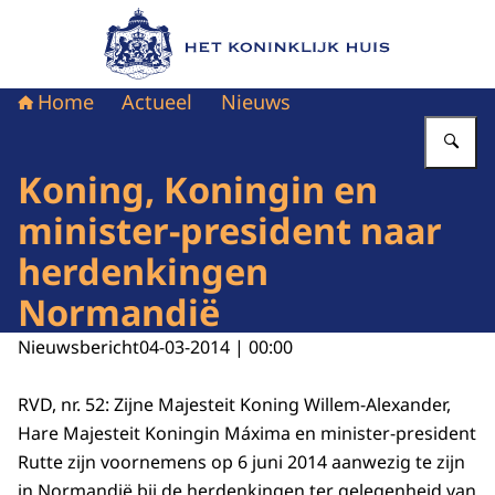
Naar de homepage van Het Koninklijk Huis
Home
Actueel
Nieuws
Vu
Koning, Koningin en
minister-president naar
herdenkingen
Normandië
Nieuwsbericht
04-03-2014 | 00:00
RVD, nr. 52: Zijne Majesteit Koning Willem-Alexander,
Hare Majesteit Koningin Máxima en minister-president
Rutte zijn voornemens op 6 juni 2014 aanwezig te zijn
in Normandië bij de herdenkingen ter gelegenheid van