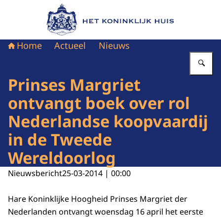
Naar de homepage van Het Koninklijk Huis
Home
Actueel
Nieuws
Vu
Prinses Margriet
ontvangt boek over rol
Nederlandse koopvaardij
in de Tweede
Wereldoorlog
Nieuwsbericht
25-03-2014 | 00:00
Hare Koninklijke Hoogheid Prinses Margriet der
Nederlanden ontvangt woensdag 16 april het eerste