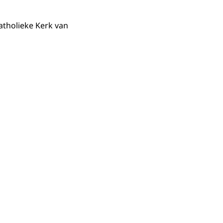
atholieke Kerk van
in vergrote weergave