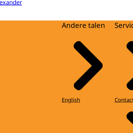
lexander
Andere talen
Servi
English
Contac