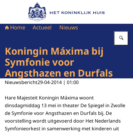
Naar de homepage van Het Koninklijk Huis
Home
Actueel
Nieuws
Vu
Koningin Máxima bij
Symfonie voor
Angsthazen en Durfals
Nieuwsbericht
29-04-2014 | 01:00
Hare Majesteit Koningin Máxima woont
dinsdagmiddag 13 mei in theater De Spiegel in Zwolle
de Symfonie voor Angsthazen en Durfals bij. De
voorstelling wordt uitgevoerd door Het Nederlands
Symfonieorkest in samenwerking met kinderen uit