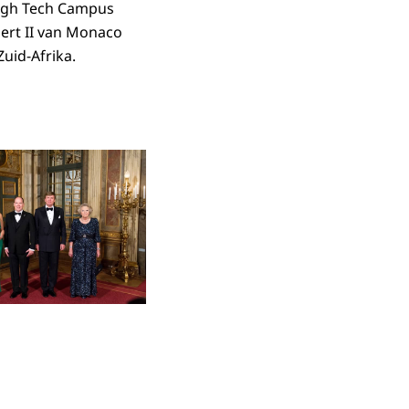
 High Tech Campus
ert II van Monaco
uid-Afrika.
in vergrote weergave
Open de galerij in vergrote weergave