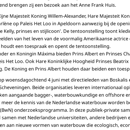
nd brengen zij een bezoek aan het Anne Frank Huis.
Zijne Majesteit Koning Willem-Alexander, Hare Majesteit Ko
arlène op Paleis Het Loo in Apeldoorn aanwezig bij de open
 Kelly, prinses en stijlicoon'. De tentoonstelling toont kledi
eelden van het leven van de voormalig Amerikaanse actrice 
 houdt een toespraak en opent de tentoonstelling.
der en Koningin Máxima bieden Prins Albert en Prinses Ch
eis Het Loo. Ook Hare Koninklijke Hoogheid Prinses Beatrix
ig. De Koning en Prins Albert houden daar beiden een toesp
 op woensdagochtend 4 juni met directieleden van Boskalis
n Scheveningen. Beide organisaties leveren internationaal o
ken aangaande bagger-, waterbouwkundige en offshore ene
er meer de kennis van de Nederlandse waterbouw worden b
e (BwN) onderzoeksprogramma. In deze publiek-private s
 samen met Nederlandse universiteiten, andere bedrijven 
gen aan nieuwe vormen van waterbouw die ecologisch, econ