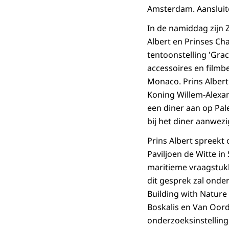
Amsterdam. Aansluite
In de namiddag zijn 
Albert en Prinses Ch
tentoonstelling 'Grace
accessoires en filmb
Monaco. Prins Albert
Koning Willem-Alexan
een diner aan op Pal
bij het diner aanwez
Prins Albert spreekt
Paviljoen de Witte i
maritieme vraagstuk
dit gesprek zal ond
Building with Natur
Boskalis en Van Oord
onderzoeksinstellin