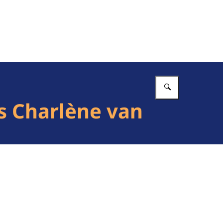
Vul in wat 
es Charlène van