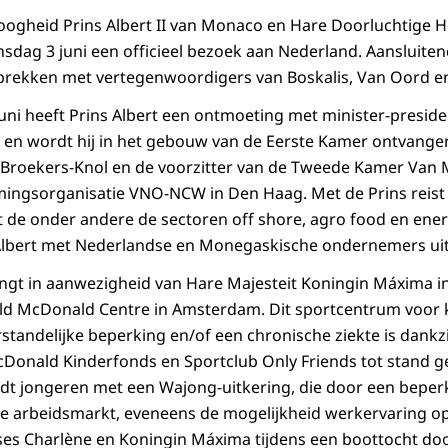
oogheid Prins Albert II van Monaco en Hare Doorluchtige 
sdag 3 juni een officieel bezoek aan Nederland. Aansluitend
rekken met vertegenwoordigers van Boskalis, Van Oord en 
uni heeft Prins Albert een ontmoeting met minister-preside
 en wordt hij in het gebouw van de Eerste Kamer ontvangen
 Broekers-Knol en de voorzitter van de Tweede Kamer Van 
mingsorganisatie VNO-NCW in Den Haag. Met de Prins reist
t de onder andere de sectoren off shore, agro food en ener
 Albert met Nederlandse en Monegaskische ondernemers uit
ngt in aanwezigheid van Hare Majesteit Koningin Máxima i
ld McDonald Centre in Amsterdam. Dit sportcentrum voor 
erstandelijke beperking en/of een chronische ziekte is dan
cDonald Kinderfonds en Sportclub Only Friends tot stand 
dt jongeren met een Wajong-uitkering, die door een beper
e arbeidsmarkt, eveneens de mogelijkheid werkervaring op 
ses Charlène en Koningin Máxima tijdens een boottocht do