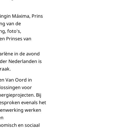
ningin Máxima, Prins
ing van de
ng, foto's,
en Prinses van
arlène in de avond
 der Nederlanden is
raak.
 en Van Oord in
plossingen voor
rgieprojecten. Bij
esproken evenals het
amenwerking werken
en
omisch en sociaal