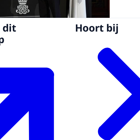
 dit
Hoort bij
p