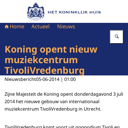
Naar de homepage van Het Koninklijk Huis
Home
Actueel
Nieuws
Vu
Koning opent nieuw
muziekcentrum
TivoliVredenburg
Nieuwsbericht
05-06-2014 | 01:00
Zijne Majesteit de Koning opent donderdagavond 3 juli
2014 het nieuwe gebouw van internationaal
muziekcentrum TivoliVredenburg in Utrecht.
TivoliVredenburg komt voort uit poppodium Tivoli en