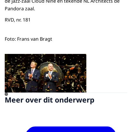
de jazz-zaal Cloud Nine en tekende NL Architects de
Pandora zaal.
RVD, nr. 181
Foto: Frans van Bragt
Open de galerij in vergrot
©
Meer over dit onderwerp